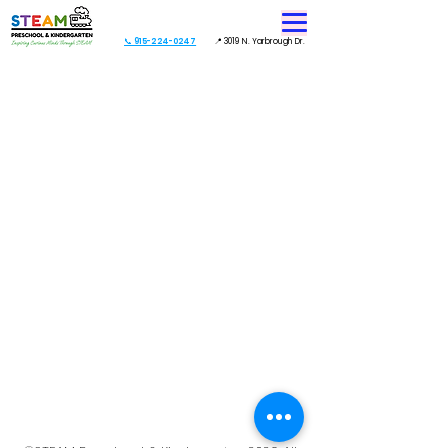
📞 915-224-0247
📍 3019 N. Yarbrough Dr.