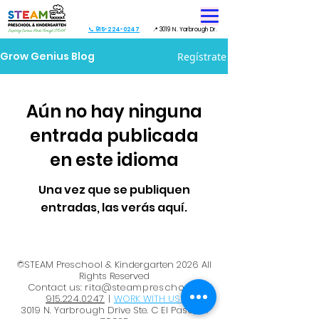
📞 915-224-0247
📍 3019 N. Yarbrough Dr.
Grow Genius Blog
Regístrate
Aún no hay ninguna
entrada publicada
en este idioma
Una vez que se publiquen
entradas, las verás aquí.
©STEAM Preschool & Kindergarten 2026 All
Rights Reserved
Contact us:
rita@steampreschool |
915.224.0247
|
WORK WITH US!
3019 N. Yarbrough Drive Ste. C El Paso, TX