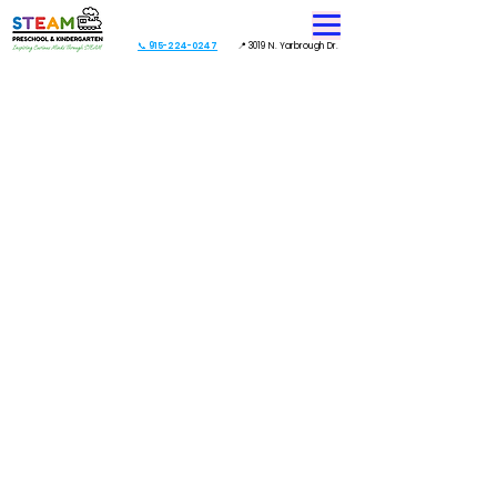
📞 915-224-0247
📍 3019 N. Yarbrough Dr.